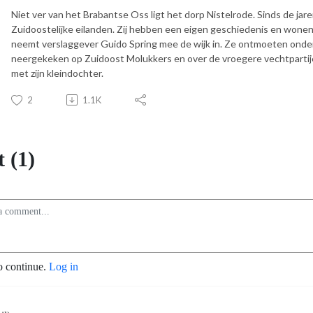
Niet ver van het Brabantse Oss ligt het dorp Nistelrode. Sinds de jar
Zuidoostelijke eilanden. Zij hebben een eigen geschiedenis en won
neemt verslaggever Guido Spring mee de wijk in. Ze ontmoeten onder
neergekeken op Zuidoost Molukkers en over de vroegere vechtpartij
met zijn kleindochter.
2
1.1K
 (1)
o continue.
Log in