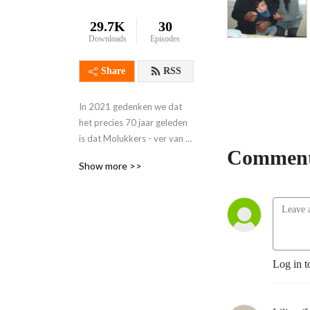
29.7K
30
Downloads
Episodes
Share
RSS
In 2021 gedenken we dat 
het precies 70 jaar geleden 
is dat Molukkers - ver van 
Comment
hun eilandenrijk Maluku - 
Show more >>
naar Nederland kwamen. 
Het verblijf in Nederland 
was tijdelijk. Althans, dat 
was de bedoeling…

In 1951 waren het 
Log in t
voornamelijk militairen van 
het Koninklijk Nederlands 
Indisch Leger (het KNIL) die 