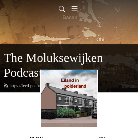
The Moluksewijken
Podcast
https://feed.podbean.com/moluksewijken/feed.xml