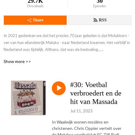
29.7K
30
Downloads
Episodes
Share
RSS
In 2021 gedenken we dat het precies 70 jaar geleden is dat Molukkers - 
ver van hun eilandenrijk Maluku - naar Nederland kwamen. Het verblijf in 
Nederland was tijdelijk. Althans, dat was de bedoeling…

Show more >>
In 1951 waren het voornamelijk militairen van het Koninklijk Nederlands 
Indisch Leger (het KNIL) die met hun gezinnen arriveerden. Bij aankomst 
in Nederland werden deze trotse en trouwe militairen als een donderslag 
#30: Voetbal
bij heldere hemel ontslagen. Verwachtingen werden in de kiem 
gesmoord, relaties bekoelden. Nu vier generaties verder, tientallen jaren 
verbroedert en de
later zijn er nog altijd meer dan 65 Molukse wijken in Nederland. Hoe is 
hit van Massada
de stand van zaken? Dit project kwam tot stand met dank aan het 
Jul 11, 2023
ministerie van VWS
In Waalwijk wonen moslims en
christenen. Chris Oppier vertelt over
de Molukse voetbalclub FC Tjili Padi