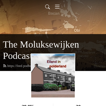
The Moluksewijken
Podcast
https://feed.podbean.com/moluksewijken/feed.xml