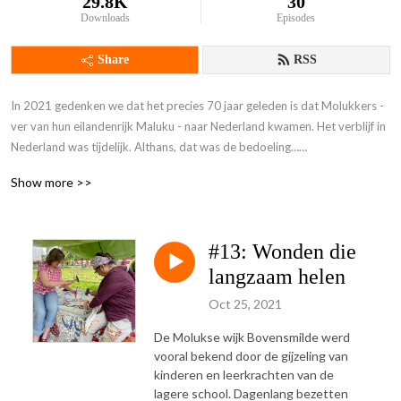
29.8K
30
Downloads
Episodes
Share
RSS
In 2021 gedenken we dat het precies 70 jaar geleden is dat Molukkers - 
ver van hun eilandenrijk Maluku - naar Nederland kwamen. Het verblijf in 
Nederland was tijdelijk. Althans, dat was de bedoeling…

Show more >>
In 1951 waren het voornamelijk militairen van het Koninklijk Nederlands 
Indisch Leger (het KNIL) die met hun gezinnen arriveerden. Bij aankomst 
in Nederland werden deze trotse en trouwe militairen als een donderslag 
#13: Wonden die
bij heldere hemel ontslagen. Verwachtingen werden in de kiem 
gesmoord, relaties bekoelden. Nu vier generaties verder, tientallen jaren 
langzaam helen
later zijn er nog altijd meer dan 65 Molukse wijken in Nederland. Hoe is 
Oct 25, 2021
de stand van zaken? Dit project kwam tot stand met dank aan het 
ministerie van VWS
De Molukse wijk Bovensmilde werd
vooral bekend door de gijzeling van
kinderen en leerkrachten van de
lagere school. Dagenlang bezetten