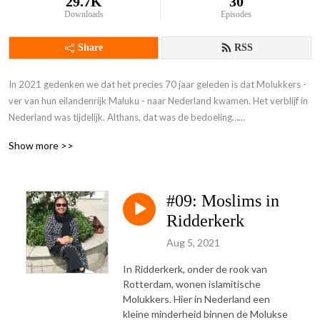
29.7K
30
Downloads
Episodes
Share
RSS
In 2021 gedenken we dat het precies 70 jaar geleden is dat Molukkers - 
ver van hun eilandenrijk Maluku - naar Nederland kwamen. Het verblijf in 
Nederland was tijdelijk. Althans, dat was de bedoeling…

Show more >>
In 1951 waren het voornamelijk militairen van het Koninklijk Nederlands 
Indisch Leger (het KNIL) die met hun gezinnen arriveerden. Bij aankomst 
in Nederland werden deze trotse en trouwe militairen als een donderslag 
#09: Moslims in
bij heldere hemel ontslagen. Verwachtingen werden in de kiem 
gesmoord, relaties bekoelden. Nu vier generaties verder, tientallen jaren 
Ridderkerk
later zijn er nog altijd meer dan 65 Molukse wijken in Nederland. Hoe is 
Aug 5, 2021
de stand van zaken? Dit project kwam tot stand met dank aan het 
ministerie van VWS
In Ridderkerk, onder de rook van
Rotterdam, wonen islamitische
Molukkers. Hier in Nederland een
kleine minderheid binnen de Molukse