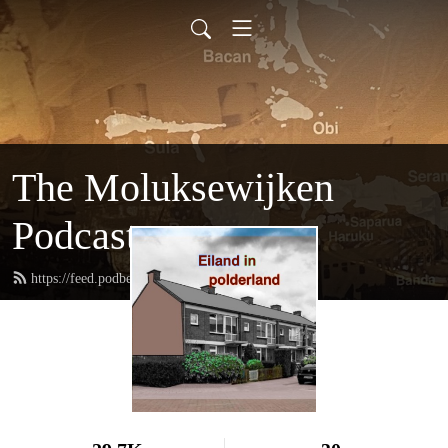
The Moluksewijken
Podcast
https://feed.podbean.com/moluksewijken/feed.xml